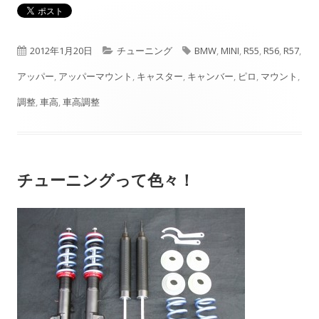
公
カ
タ
2012年1月20日
チューニング
BMW
,
MINI
,
R55
,
R56
,
R57
,
開
テ
グ
アッパー
,
アッパーマウント
,
キャスター
,
キャンバー
,
ピロ
,
マウント
,
日
ゴ
調整
,
車高
,
車高調整
リ
ー
チューニングって色々！