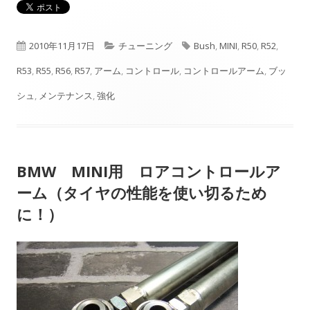
公
カ
タ
2010年11月17日
チューニング
Bush
,
MINI
,
R50
,
R52
,
開
テ
グ
R53
,
R55
,
R56
,
R57
,
アーム
,
コントロール
,
コントロールアーム
,
ブッ
日
ゴ
シュ
,
メンテナンス
,
強化
リ
ー
BMW MINI用 ロアコントロールア
ーム（タイヤの性能を使い切るため
に！）