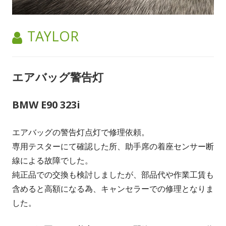
作
TAYLOR
成
者:
エアバッグ警告灯
BMW E90 323i
エアバッグの警告灯点灯で修理依頼。
専用テスターにて確認した所、助手席の着座センサー断
線による故障でした。
純正品での交換も検討しましたが、部品代や作業工賃も
含めると高額になる為、キャンセラーでの修理となりま
した。