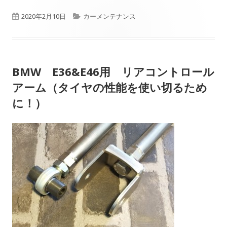
公
カ
2020年2月10日
カーメンテナンス
開
テ
日
ゴ
BMW E36&E46用 リアコントロール
リ
アーム（タイヤの性能を使い切るため
ー
に！）