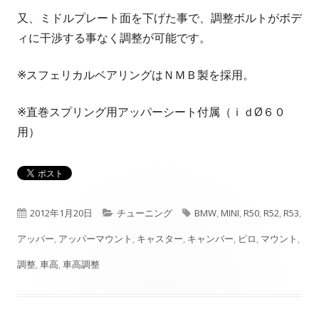
又、ミドルプレート面を下げた事で、調整ボルトがボデ
ィに干渉する事なく調整が可能です。
※スフェリカルベアリングはＮＭＢ製を採用。
※直巻スプリング用アッパーシート付属（ｉｄØ６０
用）
公
カ
タ
2012年1月20日
チューニング
BMW
,
MINI
,
R50
,
R52
,
R53
,
開
テ
グ
アッパー
,
アッパーマウント
,
キャスター
,
キャンバー
,
ピロ
,
マウント
,
日
ゴ
調整
,
車高
,
車高調整
リ
ー