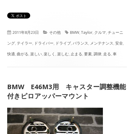
公
カ
タ
2011年8月23日
その他
BMW
,
Taylor
,
クルマ
,
チューニ
開
テ
グ
ング
,
テイラー
,
ドライバー
,
ドライブ
,
バランス
,
メンテナンス
,
安全
,
日
ゴ
快適
,
曲がる
,
楽しい
,
楽しく
,
楽しむ
,
止まる
,
要素
,
調律
,
走る
,
車
リ
ー
BMW E46M3用 キャスター調整機能
付きピロアッパーマウント