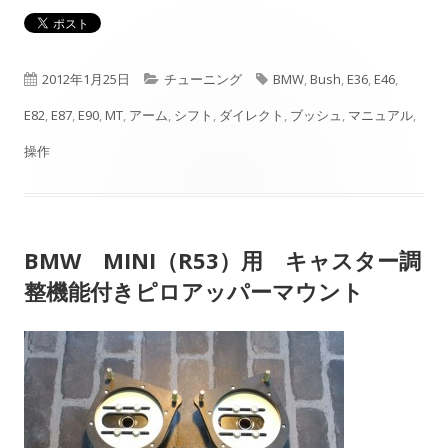
公
カ
タ
2012年1月25日
チューニング
BMW
,
Bush
,
E36
,
E46
,
開
テ
グ
E82
,
E87
,
E90
,
MT
,
アーム
,
シフト
,
ダイレクト
,
ブッシュ
,
マニュアル
,
日
ゴ
操作
リ
ー
BMW MINI（R53）用 キャスター調
整機能付きピロアッパーマウント