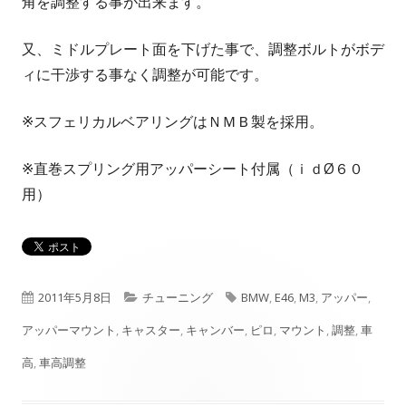
角を調整する事が出来ます。
又、ミドルプレート面を下げた事で、調整ボルトがボデ
ィに干渉する事なく調整が可能です。
※スフェリカルベアリングはＮＭＢ製を採用。
※直巻スプリング用アッパーシート付属（ｉｄØ６０
用）
公
カ
タ
2011年5月8日
チューニング
BMW
,
E46
,
M3
,
アッパー
,
開
テ
グ
アッパーマウント
,
キャスター
,
キャンバー
,
ピロ
,
マウント
,
調整
,
車
日
ゴ
高
,
車高調整
リ