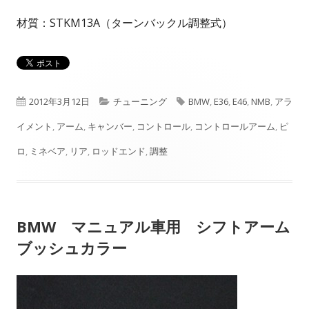
材質：STKM13A（ターンバックル調整式）
公
カ
タ
2012年3月12日
チューニング
BMW
,
E36
,
E46
,
NMB
,
アラ
開
テ
グ
イメント
,
アーム
,
キャンバー
,
コントロール
,
コントロールアーム
,
ピ
日
ゴ
ロ
,
ミネベア
,
リア
,
ロッドエンド
,
調整
リ
ー
BMW マニュアル車用 シフトアーム
ブッシュカラー