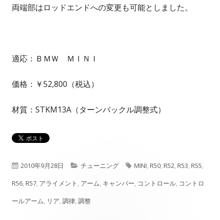
両端部はロッドエンドへの変更も可能としました。
適応：ＢＭＷ ＭＩＮＩ
価格：￥52,800（税込）
材質：STKM13A（ターンバックル調整式）
公
カ
タ
2010年9月28日
チューニング
MINI
,
R50
,
R52
,
R53
,
R55
,
開
テ
グ
R56
,
R57
,
アライメント
,
アーム
,
キャンバー
,
コントロール
,
コントロ
日
ゴ
ールアーム
,
リア
,
調律
,
調整
リ