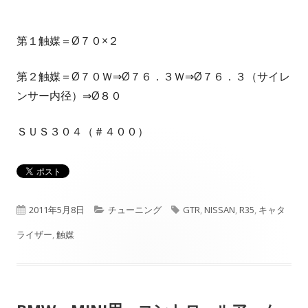
第１触媒＝Ø７０×２
第２触媒＝Ø７０Ｗ⇒Ø７６．３Ｗ⇒Ø７６．３（サイレ
ンサー内径）⇒Ø８０
ＳＵＳ３０４（＃４００）
公
カ
タ
2011年5月8日
チューニング
GTR
,
NISSAN
,
R35
,
キャタ
開
テ
グ
ライザー
,
触媒
日
ゴ
リ