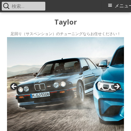
検
メ
メニュ
索:
イ
コ
Taylor
ン
ン
テ
足回り（サスペンション）のチューニングならお任せください！
メ
ン
ツ
ニ
へ
ス
ュ
キ
ー
ッ
プ