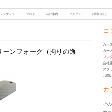
ンテナンス
ブログ
会社案内
アクセス
お問い合せ
コ
メ
イ
カー
リーンフォーク（拘りの逸
カー
ン
ブロ
サ
会社
アク
イ
お問
ド
カ
バ
その
ー
カー