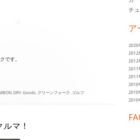
チュ
ア
202
201
クです。
201
201
201
201
201
ARBON
,
DRY
,
Goods
,
グリーンフォーク
,
ゴルフ
201
FA
クルマ！