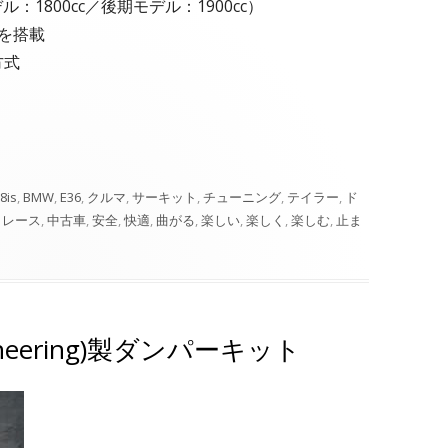
ル：1800cc／後期モデル：1900cc）
を搭載
方式
8is
,
BMW
,
E36
,
クルマ
,
サーキット
,
チューニング
,
テイラー
,
ド
,
レース
,
中古車
,
安全
,
快適
,
曲がる
,
楽しい
,
楽しく
,
楽しむ
,
止ま
ngineering)製ダンパーキット