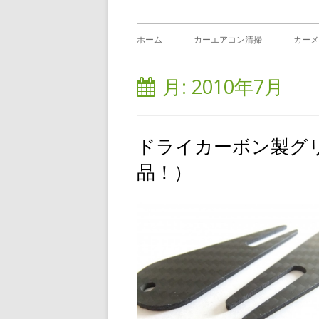
メ
ホーム
カーエアコン清掃
カーメ
イ
月:
2010年7月
ン
メ
ドライカーボン製グ
ニ
品！）
ュ
ー