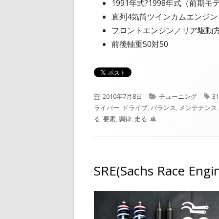
1991年式?1998年式（前期モデ
直列4気筒ツインカムエンジン
フロントエンジン／リア駆動
前後軸重50対50
公
カ
タ
2010年7月8日
チューニング
31
開
テ
グ
ライバー
,
ドライブ
,
バランス
,
メンテナンス
日
ゴ
る
,
要素
,
調律
,
走る
,
車
リ
ー
SRE(Sachs Race E