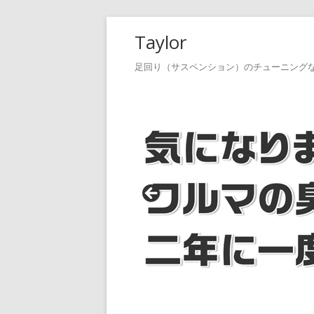
コ
Taylor
ン
テ
足回り（サスペンション）のチューニング
ン
ツ
へ
ス
キ
ッ
プ