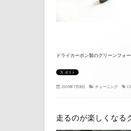
ドライカーボン製のグリーンフォー
公
カ
タ
2010年7月8日
チューニング
C
開
テ
グ
日
ゴ
リ
ー
走るのが楽しくなる