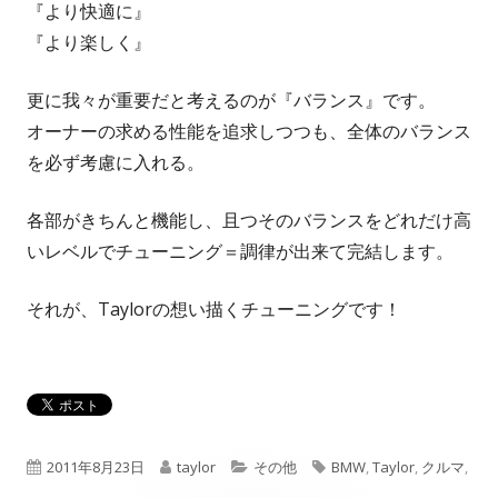
『より快適に』
『より楽しく』
更に我々が重要だと考えるのが『バランス』です。
オーナーの求める性能を追求しつつも、全体のバランス
を必ず考慮に入れる。
各部がきちんと機能し、且つそのバランスをどれだけ高
いレベルでチューニング＝調律が出来て完結します。
それが、Taylorの想い描くチューニングです！
公
作
カ
タ
2011年8月23日
taylor
その他
BMW
,
Taylor
,
クルマ
,