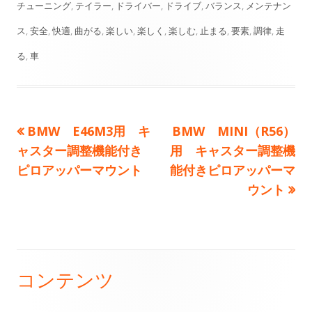
開
成
テ
グ
チューニング
,
テイラー
,
ドライバー
,
ドライブ
,
バランス
,
メンテナン
日
者
ゴ
ス
,
安全
,
快適
,
曲がる
,
楽しい
,
楽しく
,
楽しむ
,
止まる
,
要素
,
調律
,
走
リ
る
,
車
ー
前
次
BMW E46M3用 キ
BMW MINI（R56）
投
の
の
ャスター調整機能付き
用 キャスター調整機
稿
記
記
ピロアッパーマウント
能付きピロアッパーマ
事:
事:
ウント
ナ
ビ
ゲ
コンテンツ
メ
ー
イ