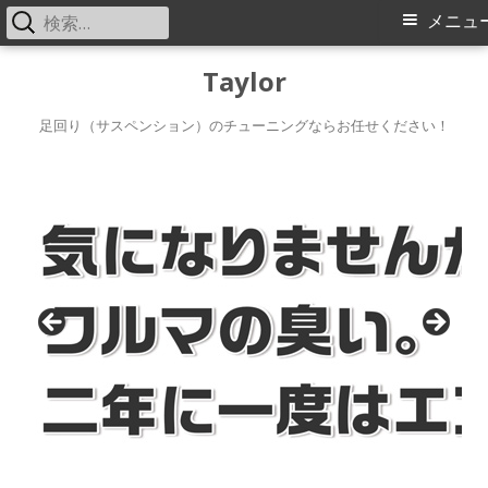
検
メ
メニュ
索:
イ
コ
Taylor
ン
ン
テ
足回り（サスペンション）のチューニングならお任せください！
メ
ン
ツ
ニ
へ
ス
ュ
キ
ー
ッ
プ