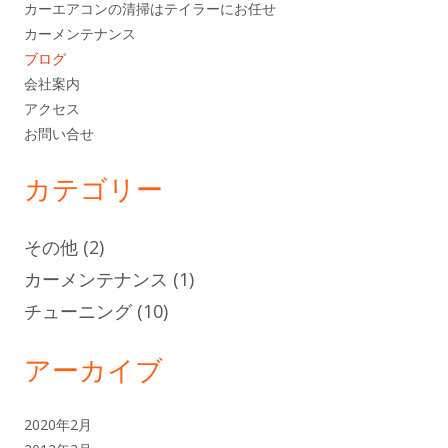
シ
カーエアコンの清掃はテイラーにお任せ
カーメンテナンス
ン
ョ
ブログ
サ
ン
会社案内
アクセス
イ
お問い合せ
ド
カテゴリー
バ
その他
(2)
ー
カーメンテナンス
(1)
チューニング
(10)
アーカイブ
2020年2月