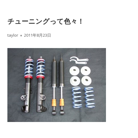
チューニングって色々！
作
公
taylor
2011年8月23日
成
開
者
日