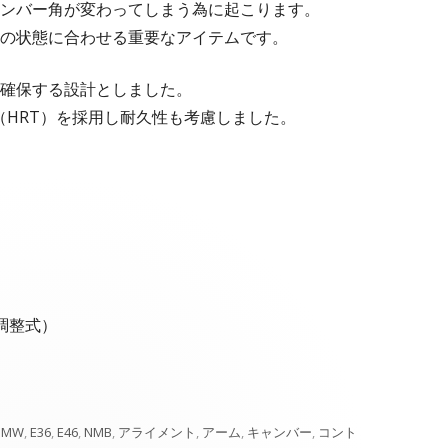
ンバー角が変わってしまう為に起こります。
の状態に合わせる重要なアイテムです。
確保する設計としました。
（HRT）を採用し耐久性も考慮しました。
ル調整式）
タ
BMW
,
E36
,
E46
,
NMB
,
アライメント
,
アーム
,
キャンバー
,
コント