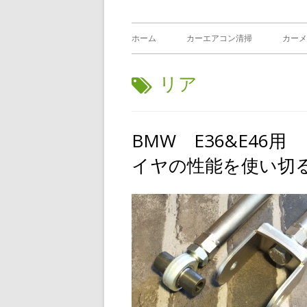
メ
ホーム
カーエアコン清掃
カーメ
イ
タ
リア
ン
グ:
メ
BMW E36&E46
ニ
イヤの性能を使い切
ュ
ー