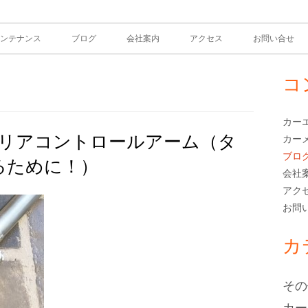
ンテナンス
ブログ
会社案内
アクセス
お問い合せ
コ
メ
イ
カー
用 リアコントロールアーム（タ
カー
ン
ブロ
るために！）
サ
会社
アク
イ
お問
ド
カ
バ
その
ー
カー