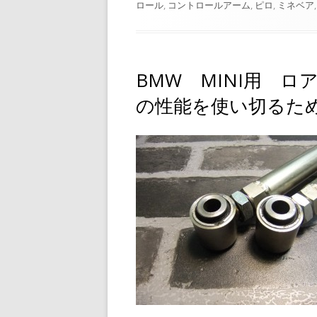
開
テ
ロール
,
コントロールアーム
,
ピロ
,
ミネベア
日
ゴ
リ
ー
BMW MINI用 
の性能を使い切るた