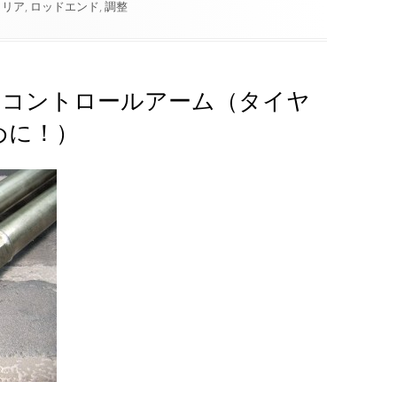
グ
,
リア
,
ロッドエンド
,
調整
ロアコントロールアーム（タイヤ
めに！）