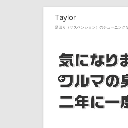
コ
Taylor
ン
テ
足回り（サスペンション）のチューニング
ン
ツ
へ
ス
キ
ッ
プ