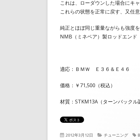
これは、ローダウンした場合にキャ
これらの状態を正常に戻す、又任意
純正とほぼ同じ重量ながらも強度を
NMB（ミネベア）製ロッドエンド
適応：ＢＭＷ Ｅ３６＆Ｅ４６
価格：￥71,500（税込）
材質：STKM13A（ターンバック
公
カ
2012年3月12日
チューニング