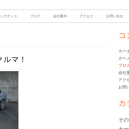
ンテナンス
ブログ
会社案内
アクセス
お問い合せ
コ
メ
イ
カー
クルマ！
カー
ン
ブロ
サ
会社
アク
イ
お問
ド
カ
バ
その
ー
カー