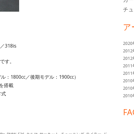
チュ
ア
202
318is
201
201
です。
201
201
ル：1800cc／後期モデル：1900cc）
201
を搭載
201
方式
201
FA