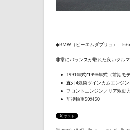
◆BMW（ビーエムダブリュ） E36／
非常にバランスが取れた良いクルマ
1991年式?1998年式（前期モデ
直列4気筒ツインカムエンジン
フロントエンジン／リア駆動
前後軸重50対50
公
カ
タ