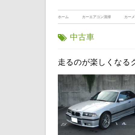
メ
ホーム
カーエアコン清掃
カーメ
イ
タ
中古車
ン
グ:
メ
走るのが楽しくなる
ニ
ュ
ー