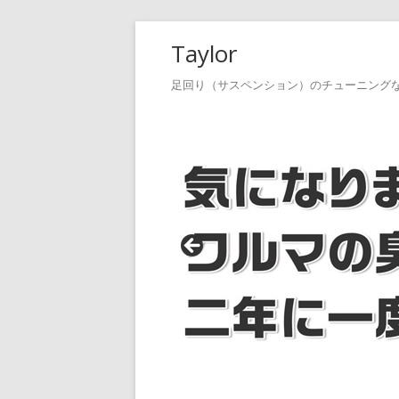
コ
Taylor
ン
テ
足回り（サスペンション）のチューニング
ン
ツ
へ
ス
キ
ッ
プ