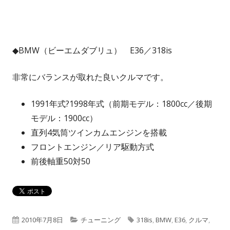
◆BMW（ビーエムダブリュ） E36／318is
非常にバランスが取れた良いクルマです。
1991年式?1998年式（前期モデル：1800cc／後期
モデル：1900cc）
直列4気筒ツインカムエンジンを搭載
フロントエンジン／リア駆動方式
前後軸重50対50
公
カ
タ
2010年7月8日
チューニング
318is
,
BMW
,
E36
,
クルマ
,