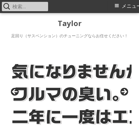
検
メ
メニュ
索:
イ
コ
Taylor
ン
ン
テ
足回り（サスペンション）のチューニングならお任せください！
メ
ン
ツ
ニ
へ
ス
ュ
キ
ー
ッ
プ