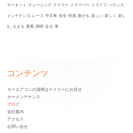
開
テ
グ
サーキット
,
チューニング
,
テイラー
,
ドライバー
,
ドライブ
,
バランス
,
日
ゴ
メンテナンス
,
レース
,
中古車
,
安全
,
快適
,
曲がる
,
楽しい
,
楽しく
,
楽し
リ
む
,
止まる
,
要素
,
調律
,
走る
,
車
ー
コンテンツ
メ
イ
カーエアコンの清掃はテイラーにお任せ
カーメンテナンス
ン
ブログ
サ
会社案内
アクセス
イ
お問い合せ